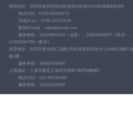
深圳地址：深圳市龙华区民治街道民治社区1970科技园4栋409
电话(Tel)：0755-83259973
传真(Fax)：0755-27521539
邮箱(Email)：robot@szmp.com
服务热线：13823683819（业务），18923488637（售后），
13332994799（配件）
东莞地址：东莞市寮步镇仁居路1号松湖智谷研发中心A4栋13楼/C1栋
栋1楼
服务热线：18682098646
上海地址：上海市嘉定工业区兴荣路788号6幢B区
电话(Tel)：021-59136418
服务热线：13916105025