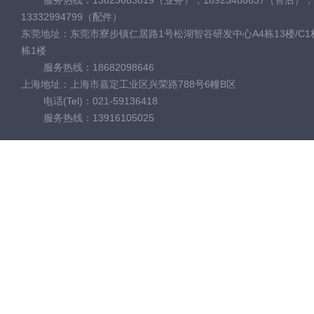
服务热线：13823683819（业务），18923488637（售后），
13332994799（配件）
东莞地址：东莞市寮步镇仁居路1号松湖智谷研发中心A4栋13楼/C1栋
栋1楼
服务热线：18682098646
上海地址：上海市嘉定工业区兴荣路788号6幢B区
电话(Tel)：021-59136418
服务热线：13916105025