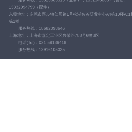
服务热线：13823683819（业务），18923488637（售后），
13332994799（配件）
东莞地址：东莞市寮步镇仁居路1号松湖智谷研发中心A4栋13楼/C1栋
栋1楼
服务热线：18682098646
上海地址：上海市嘉定工业区兴荣路788号6幢B区
电话(Tel)：021-59136418
服务热线：13916105025