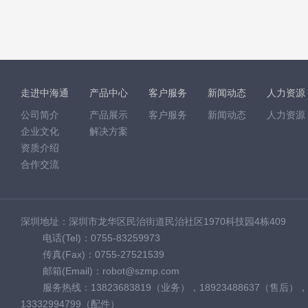
走进中海通
产品中心
客户服务
新闻动态
人力资源
公司简介
产品展示
客户服务
新闻动态
人力资源
企业文化
解决方案
资质介绍
合作交流
深圳地址：深圳市龙华区民治街道民治社区1970科技园4栋409
电话(Tel)：0755-83259973
传真(Fax)：0755-27521539
邮箱(Email)：robot@szmp.com
服务热线：13823683819（业务），18923488637（售后），
13332994799（配件）